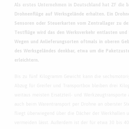
Als erstes Unternehmen in Deutschland hat ZF die 
Drohnenflüge auf Werksgelände erhalten. Ein Drohne
Sensoren oder Steuerkarten vom Zentrallager zu de
Testflüge wird das den Werksverkehr entlasten und 
Wegen und Anlieferungsorten oftmals in oberen Gebä
des Werksgeländes denkbar, etwa um die Paketzuste
erleichtern.
Bis zu fünf Kilogramm Gewicht kann die sechsmotori
Abzug für Greifer und Transportbox bleiben drei Kilo
weitaus meisten Ersatzteil- und Werkzeugtransporte a
auch beim Warentransport per Drohne an oberster St
fliegt überwiegend über die Dächer der Werkhallen u
vermeiden lässt. Außerdem ist der für etwa 30 bis 4