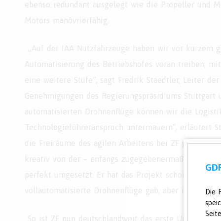
ebenso redundant ausgelegt wie die Propeller und Mo
Motors manövrierfähig.
„Auf der IAA Nutzfahrzeuge haben wir vor kurzem ge
Automatisierung des Betriebshofes voran treiben; mi
eine weitere Stufe“, sagt Fredrik Staedtler, Leiter de
Genehmigungen des Regierungspräsidiums Stuttgart u
automatisierten Drohnenflüge können wir die Logist
Technologieführeranspruch untermauern“, erläutert St
die Freiräume des agilen Arbeitens bei ZF genutzt un
kreativ von der – anfangs zugegebenermaßen von man
GDP
perfekt umgesetzt. Er hat das Projekt schon vorangetr
vollautomatisierte Drohnenflüge gab, aber noch kein
Die 
spei
Seit
So ist ZF nun deutschlandweit das erste Unternehme