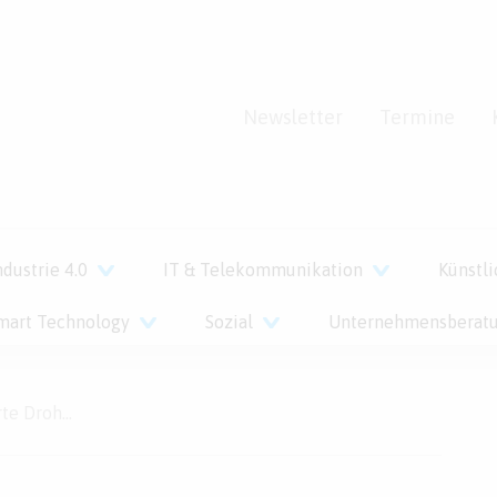
Newsletter
Termine
ndustrie 4.0
IT & Telekommunikation
Künstli
mart Technology
Sozial
Unternehmensberat
im Werkverkehr