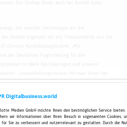
toren. Die Drohne bleibt auch bei Ausfall eines
zeigt, mit welcher Technologie wir die
t der Drohne ergänzen wir die Transportkette nun um
r ZF-Division Nutzfahrzeugtechnik. „Mit
nd der Deutschen Flugsicherung für die
ikprozesse im Werk beschleunigen und unseren
aedtler. „Instandhaltungsmeister Michael Wiest hat
d die Logistik per Drohne sehr schnell und höchst
chen belächelten – Idee bis zur Realisierung
R Digitalbusiness.world
ieben, als es nur Anzeichen aus der Politik für
e gesetzlichen Vorgaben.“
Flotte Medien GmbH möchte Ihnen den bestmöglichen Service bieten.
chern wir Informationen über Ihren Besuch in sogenannten Cookies, u
e für Sie zu verbessern und nutzerrelevant zu gestalten. Durch die Nu
n, das automatisierte Drohnen zum Warentransport