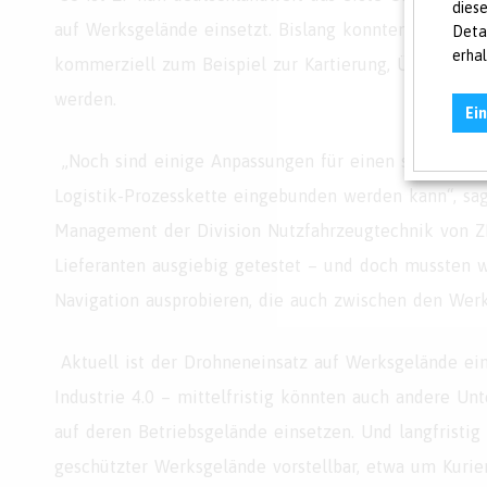
dies
auf Werksgelände einsetzt. Bislang konnten Drohnen, 
Deta
erha
kommerziell zum Beispiel zur Kartierung, Überwach
werden.
Ei
„Noch sind einige Anpassungen für einen störungsfrei
Logistik-Prozesskette eingebunden werden kann“, sag
Management der Division Nutzfahrzeugtechnik von Z
Lieferanten ausgiebig getestet – und doch mussten wi
Navigation ausprobieren, die auch zwischen den Werk
Aktuell ist der Drohneneinsatz auf Werksgelände ein
Industrie 4.0 – mittelfristig könnten auch andere Un
auf deren Betriebsgelände einsetzen. Und langfristig
geschützter Werksgelände vorstellbar, etwa um Kurier