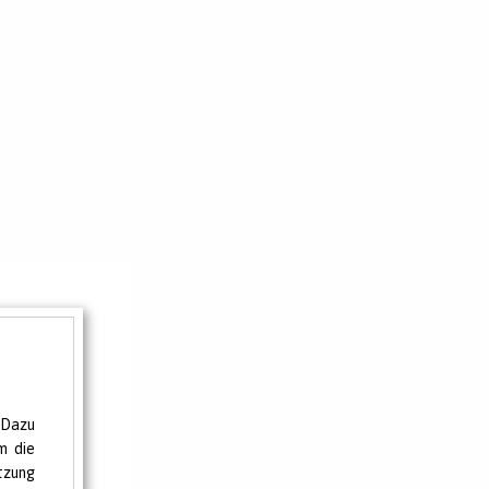
 Dazu
m die
tzung