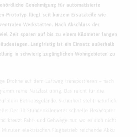
behördliche Genehmigung für automatisierte
n-Prototyp fliegt seit kurzem Ersatzteile wie
zentralen Werkstätten. Nach Abschluss der
viel Zeit sparen auf bis zu einem Kilometer langen
udeetagen. Langfristig ist ein Einsatz außerhalb
llung in schwierig zugänglichen Wohngebieten zu
ge Drohne auf dem Luftweg transportieren – nach
gramm reine Nutzlast übrig. Das reicht für die
uf dem Betriebsgelände. Sicherheit steht natürlich
elle: Der 30 Stundenkilometer schnelle Hexacopter
nd kreuzt Fahr- und Gehwege nur, wo es sich nicht
0 Minuten elektrischen Flugbetrieb reichende Akku