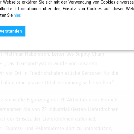
er Webseite erklären Sie sich mit der Verwendung von Cookies einversta
meist mit Kameras ausgestattet, nur privat oder
illierte Informationen über den Einsatz von Cookies auf dieser Web
lten Sie
hier
.
ung von Werkszäunen oder Vermessung genutzt
nverstanden
en Flug nötig, bevor unsere Lieferdrohne fest in die
t Matthias Haberstroh, Leiter des Supply Chain
F. „Das Transportsystem wurde von unserem
r vor Ort in Friedrichshafen etliche Sensoren für die
hallen eine präzise Ortsbestimmung sicherstellen.“
e sinnvolle Ergänzung der ZF-Aktivitäten im Bereich
ternehmen die von ZF industrialisierten Lieferdrohnen
 ist der Einsatz der Lieferdrohnen außerhalb
-, Express- und Paketdienste dort zu unterstützen,