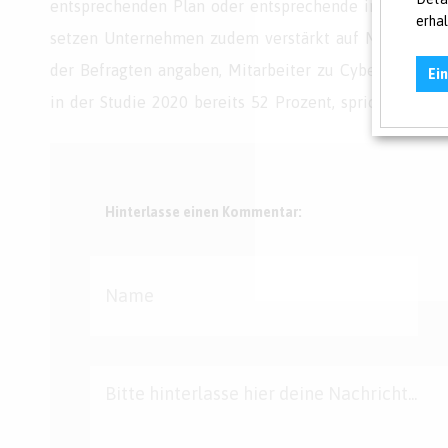
entsprechenden Plan oder entsprechende interne Pro
erha
setzen Unternehmen zudem verstärkt auf Mitarbeite
der Befragten angaben, Mitarbeiter zu Cybercrime re
Ei
in der Studie 2020 bereits 52 Prozent, sprich 11 Pr
Hinterlasse einen Kommentar: