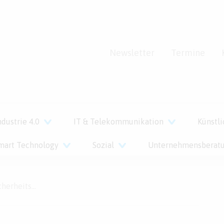
Newsletter
Termine
ndustrie 4.0
IT & Telekommunikation
Künstli
mart Technology
Sozial
Unternehmensberat
ehmen rüsten sich für den Ernstfall