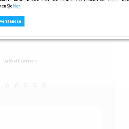
zesse definiert. Als zweite Vorsorgemaßnahme
lten Sie
hier
.
rschulungen. Nachdem im vergangen Jahr 41 Prozent
gelmäßig zu schulen und zu sensibilisieren, waren es
nverstanden
ozent mehr Unternehmen.
Artikel bewerten:
☆
☆
☆
☆
☆