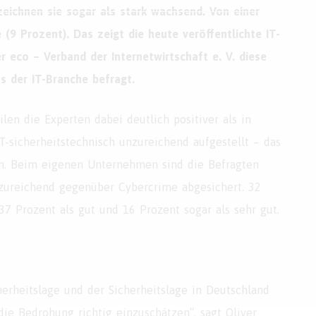
zeichnen sie sogar als stark wachsend. Von einer
(9 Prozent). Das zeigt die heute veröffentlichte IT-
r eco – Verband der Internetwirtschaft e. V. diese
s der IT-Branche befragt.
n die Experten dabei deutlich positiver als in
T-sicherheitstechnisch unzureichend aufgestellt – das
ten. Beim eigenen Unternehmen sind die Befragten
unzureichend gegenüber Cybercrime abgesichert. 32
37 Prozent als gut und 16 Prozent sogar als sehr gut.
erheitslage und der Sicherheitslage in Deutschland
 die Bedrohung richtig einzuschätzen“, sagt Oliver