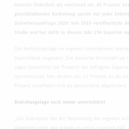
Internet-Sicherheit als wachsend ein. 42 Prozent be
gleichbleibenden Bedrohung spricht nur jeder Zehnte 
Sicherheitsumfrage 2020. Seit 2010 veröffentlicht de
Studie und hat dafür in diesem Jahr 294 Experten au
Die Bedrohungslage im eigenen Unternehmen beurteile
Deutschland insgesamt. Die deutsche Wirtschaft sei I
sagen Zweidrittel (66 Prozent) der befragten Exper
optimistischer, hier denken nur 15 Prozent, es sei 
Prozent empfinden sich als ausreichend abgesichert, 
Bedrohungslage noch immer unterschätzt
„Die Diskrepanz bei der Beurteilung der eigenen Sich
allgemein zeigt, wie schwer es selbst Experten fällt,