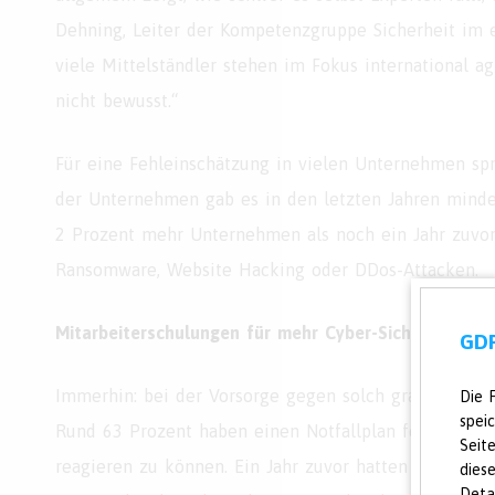
Dehning, Leiter der Kompetenzgruppe Sicherheit im e
viele Mittelständler stehen im Fokus international 
nicht bewusst.“
Für eine Fehleinschätzung in vielen Unternehmen spr
der Unternehmen gab es in den letzten Jahren mindes
2 Prozent mehr Unternehmen als noch ein Jahr zuvor.
Ransomware, Website Hacking oder DDos-Attacken.
Mitarbeiterschulungen für mehr Cyber-Sicherheit
GDP
Immerhin: bei der Vorsorge gegen solch gravierende 
Die 
spei
Rund 63 Prozent haben einen Notfallplan festgelegt,
Seit
reagieren zu können. Ein Jahr zuvor hatten erst 57 
dies
Deta