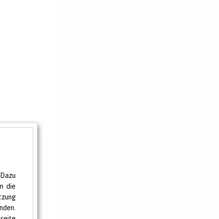
 Dazu
m die
tzung
nden.
seite