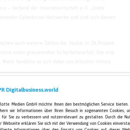
co – Verband der Internetwirtschaft e. V. „Grade
agierender Cyberkrime-Netzwerke und sind sich dessen
echen auch weitere Zahlen der Studie: In 28 Prozent
tens einen gravierenden Sicherheitsvorfall. Das sind
 Meist handelte es sich dabei um Attacken mittels
R Digitalbusiness.world
Sicherheitsvorfälle verbessern sich die Unternehmen.
Flotte Medien GmbH möchte Ihnen den bestmöglichen Service bieten.
chern wir Informationen über Ihren Besuch in sogenannten Cookies, u
 um im Falle eines Cybercrime-Vorfalls entsprechend
e für Sie zu verbessern und nutzerrelevant zu gestalten. Durch die Nu
Prozent der befragten Unternehmen einen
er Webseite erklären Sie sich mit der Verwendung von Cookies einversta
illierte Informationen über den Einsatz von Cookies auf dieser Web