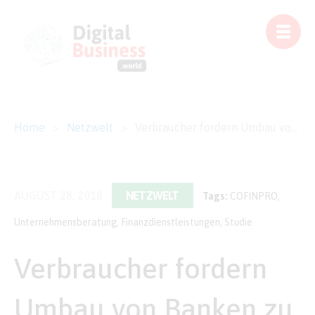
Home
>
Netzwelt
>
Verbraucher fordern Umbau von Banken zu digitalen Plattformen
AUGUST 28, 2018
NETZWELT
Tags:
COFINPRO
,
Unternehmensberatung
,
Finanzdienstleistungen
,
Studie
Verbraucher fordern
Umbau von Banken zu