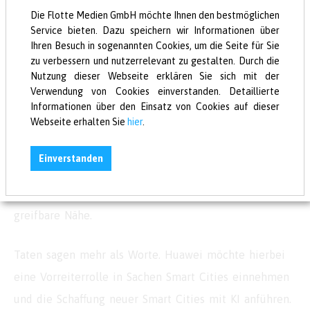
Die Flotte Medien GmbH möchte Ihnen den bestmöglichen
und IoT-Plattformen Huawei zur Echtzeit-Erfassung
Service bieten. Dazu speichern wir Informationen über
von Stadtdaten zum Einsatz. Zur Optimierung von
Ihren Besuch in sogenannten Cookies, um die Seite für Sie
Transport, Logistik und industrieller Fertigung wird ein
zu verbessern und nutzerrelevant zu gestalten. Durch die
Nutzung dieser Webseite erklären Sie sich mit der
Smart City-„Nervensystem“ konzipiert, das ebenfalls
Verwendung von Cookies einverstanden. Detaillierte
die Heimautomatisierung, das autonome Fahren und
Informationen über den Einsatz von Cookies auf dieser
Webseite erhalten Sie
hier
.
Smart City-Anwendungen ermöglicht. Dadurch rückt
auch die Verwirklichung der Vision von „Smart
Einverstanden
Duisburg 2.0“ auf Grundlage der gesammelten
Erfahrungen mit den intelligenten Technologien in
greifbare Nähe.
Taten sagen mehr als Worte. Huawei möchte hierbei
eine Vorreiterrolle in Sachen Smart Cities einnehmen
und die Schaffung neuer Smart Cities mit KI anführen.