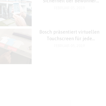
Sicherheit der Bewohner
steigern
FEBRUAR 05, 2019
Bosch präsentiert virtuellen
Touchscreen für jede
Oberfläche
FEBRUAR 05, 2019