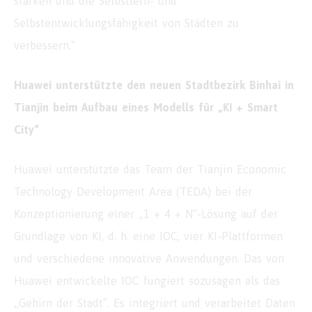
stärken und die Selbstlern- und
Selbstentwicklungsfähigkeit von Städten zu
verbessern.“
Huawei unterstützte den neuen Stadtbezirk Binhai in
Tianjin beim Aufbau eines Modells für „KI + Smart
City“
Huawei unterstützte das Team der Tianjin Economic
Technology Development Area (TEDA) bei der
Konzeptionierung einer „1 + 4 + N“-Lösung auf der
Grundlage von KI, d. h. eine IOC, vier KI-Plattformen
und verschiedene innovative Anwendungen. Das von
Huawei entwickelte IOC fungiert sozusagen als das
„Gehirn der Stadt“. Es integriert und verarbeitet Daten