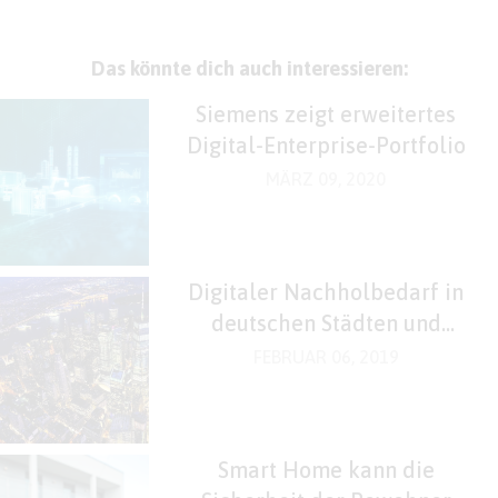
Das könnte dich auch interessieren:
Siemens zeigt erweitertes
Digital-Enterprise-Portfolio
MÄRZ 09, 2020
Digitaler Nachholbedarf in
deutschen Städten und
Kommunen
FEBRUAR 06, 2019
Smart Home kann die