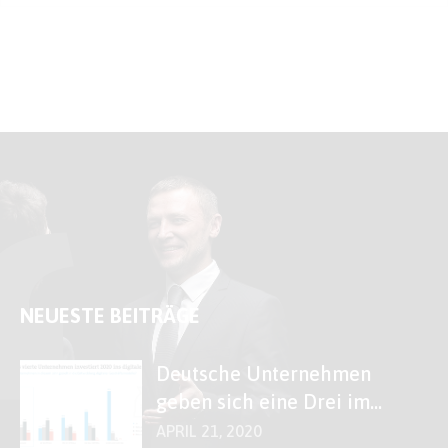
NEUESTE BEITRÄGE
Deutsche Unternehmen
geben sich eine Drei im
Fach „Digitales“
APRIL 21, 2020