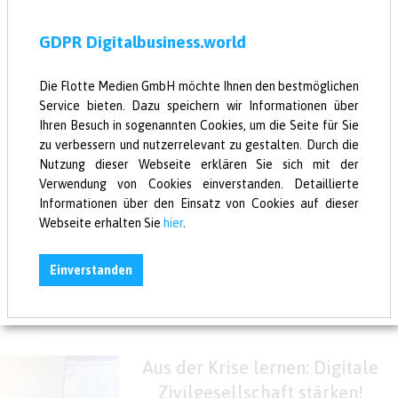
GDPR Digitalbusiness.world
Versenden
Die Flotte Medien GmbH möchte Ihnen den bestmöglichen
Service bieten. Dazu speichern wir Informationen über
Ihren Besuch in sogenannten Cookies, um die Seite für Sie
zu verbessern und nutzerrelevant zu gestalten. Durch die
Nutzung dieser Webseite erklären Sie sich mit der
Verwendung von Cookies einverstanden. Detaillierte
Das könnte dich auch interessieren:
Informationen über den Einsatz von Cookies auf dieser
Deutsche Unternehmen geben
Webseite erhalten Sie
hier
.
sich eine Drei im Fach
Einverstanden
„Digitales“
APRIL 21, 2020
Aus der Krise lernen: Digitale
Zivilgesellschaft stärken!