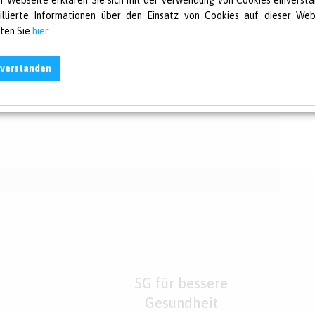
er Webseite erklären Sie sich mit der Verwendung von Cookies einversta
illierte Informationen über den Einsatz von Cookies auf dieser Web
lten Sie
hier
.
nverstanden
5G für bessere
Gesundheit