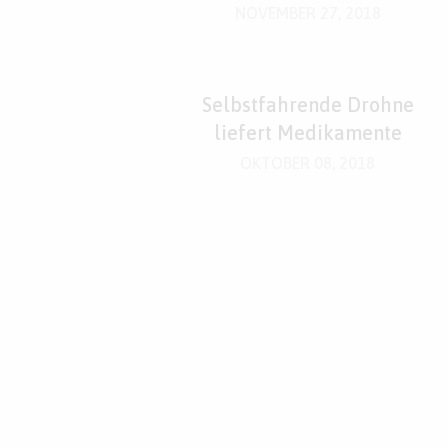
Transportlösung aus
NOVEMBER 27, 2018
Selbstfahrende Drohne
liefert Medikamente
OKTOBER 08, 2018