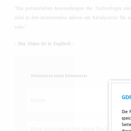
"Die potenziellen Anwendungen der Technologie sind
wird in den kommenden Jahren ein Katalysator für w
sein."
- Das Video ist in Englisch -
Hinterlasse einen Kommentar:
GDP
Die 
spei
Seit