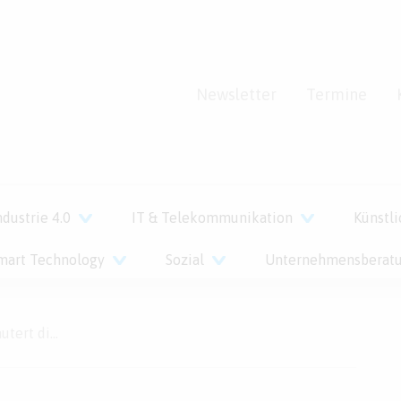
Newsletter
Termine
ndustrie 4.0
IT & Telekommunikation
Künstli
mart Technology
Sozial
Unternehmensberat
logie auf der CES 2018