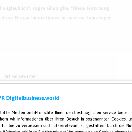
 unglaublich", sagte Gheorghe. "Diese Forschung
eitere Nissan-Innovationen in unseren Fahrzeugen
Artikel bewerten:
R Digitalbusiness.world
☆
☆
☆
☆
☆
Flotte Medien GmbH möchte Ihnen den bestmöglichen Service bieten.
chern wir Informationen über Ihren Besuch in sogenannten Cookies, u
e für Sie zu verbessern und nutzerrelevant zu gestalten. Durch die Nu