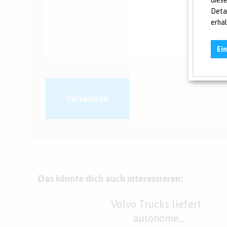
dies
Deta
erha
Ei
Versenden
Das könnte dich auch interessieren:
Volvo Trucks liefert
autonome