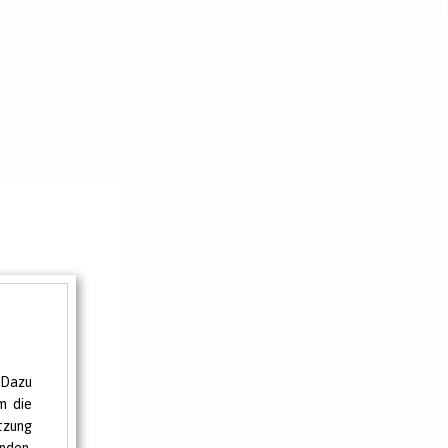
 Dazu
m die
tzung