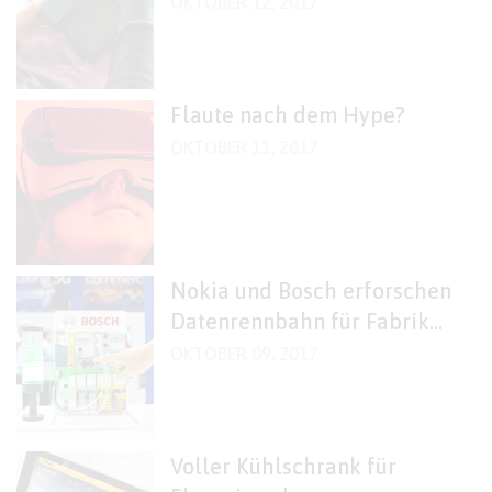
mehr
OKTOBER 12, 2017
Flaute nach dem Hype?
OKTOBER 11, 2017
Nokia und Bosch erforschen
Datenrennbahn für Fabrik
der Zukunft
OKTOBER 09, 2017
Voller Kühlschrank für