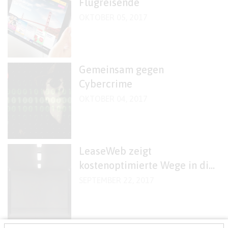
Flugreisende
OKTOBER 05, 2017
Gemeinsam gegen
Cybercrime
OKTOBER 04, 2017
LeaseWeb zeigt
kostenoptimierte Wege in die
digitale Transformation
SEPTEMBER 22, 2017