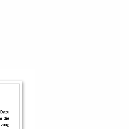
 Dazu
m die
tzung