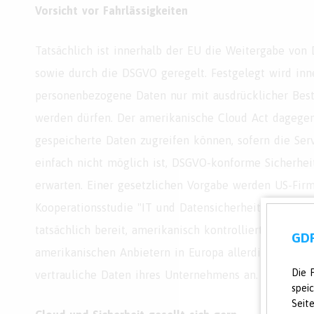
Vorsicht vor Fahrlässigkeiten
Tatsächlich ist innerhalb der EU die Weitergabe vo
sowie durch die DSGVO geregelt. Festgelegt wird inne
personenbezogene Daten nur mit ausdrücklicher Best
werden dürfen. Der amerikanische Cloud Act dagegen
gespeicherte Daten zugreifen können, sofern die Serve
einfach nicht möglich ist, DSGVO-konforme Sicherhe
erwarten. Einer gesetzlichen Vorgabe werden US-Fir
Kooperationsstudie "IT und Datensicherheit 2018" si
tatsächlich bereit, amerikanisch kontrollierte Servic
GDP
amerikanischen Anbietern in Europa allerdings weit
Die 
vertrauliche Daten ihres Unternehmens an.
spei
Seit