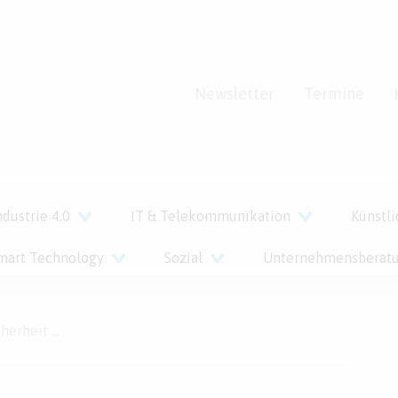
Newsletter
Termine
ndustrie 4.0
IT & Telekommunikation
Künstli
mart Technology
Sozial
Unternehmensberat
Landesgrenzen nicht Halt