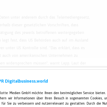
n Daten unter anderem durch das Telemediengesetz,
rhalb dieser gesetzlichen Vorschriften, dass
ätigung des jeweils betroffenen weitergegeben
 legt fest, dass US Behörden auch auf im Ausland
r unter US Kontrolle sind. "Das erklärt, dass es
it auch von amerikanischen Unternehmen zu
men widersprechen müssen", warnt Lapp. Laut der
nd auch aus diesem Grund 35 Prozent der Befragten
es möglichst zu vermeiden. Drei Prozent vertrauen US-
R Digitalbusiness.world
erhin uneingeschränkt personenbezogene und
Flotte Medien GmbH möchte Ihnen den bestmöglichen Service bieten.
chern wir Informationen über Ihren Besuch in sogenannten Cookies, u
e für Sie zu verbessern und nutzerrelevant zu gestalten. Durch die Nu