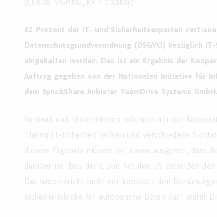
(Quelle: VISHNU_KV / pixabay)
62 Prozent der IT- und Sicherheitsexperten vertraue
Datenschutzgrundverordnung (DSGVO) bezüglich IT-
eingehalten werden. Das ist ein Ergebnis der Koopera
Auftrag gegeben von der Nationalen Initiative für Inf
dem Sync&Share Anbieter TeamDrive Systems GmbH
Verband und Unternehmen möchten mit der Kooperati
Thema IT-Sicherheit lenken und verschiedene Sichtw
diesem Ergebnis müssen wir davon ausgehen, dass de
darüber ist, dass der Cloud Act den US Behörden den 
Das widerspricht nicht nur komplett den Bemühungen
Sicherheitslücke für europäische Daten dar", warnt Dr