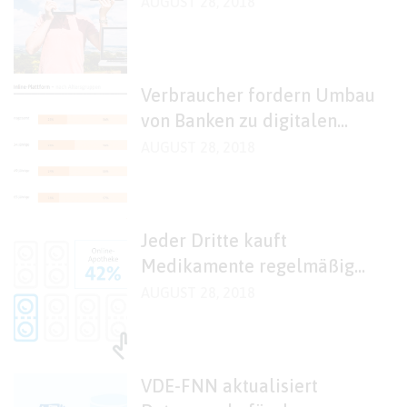
Daten in der Cloud
AUGUST 28, 2018
Verbraucher fordern Umbau
von Banken zu digitalen
Plattformen
AUGUST 28, 2018
Jeder Dritte kauft
Medikamente regelmäßig
online
AUGUST 28, 2018
VDE-FNN aktualisiert