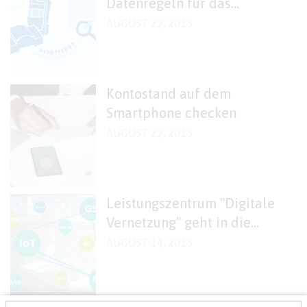
Datenregeln für das
intelligente Messsystem
AUGUST 22, 2018
Kontostand auf dem
Smartphone checken
AUGUST 22, 2018
Leistungszentrum "Digitale
Vernetzung" geht in die
zweite Phase
AUGUST 14, 2018