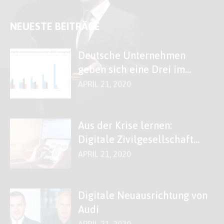
NEUESTE BEITRÄGE
Deutsche Unternehmen
geben sich eine Drei im
Fach „Digitales“
APRIL 21, 2020
Aus der Krise lernen:
Digitale Zivilgesellschaft
stärken!
APRIL 21, 2020
Digitale Neuausrichtung von
Audi
APRIL 21, 2020