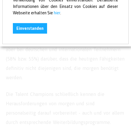
Verwendung von Cookies einverstanden. Detaillierte
Deutschland (37% vs. 32%). Zwei Drittel der
Informationen über den Einsatz von Cookies auf dieser
Führungskräfte bevorzugen technische, ein Drittel
Webseite erhalten Sie
hier
.
sogenannte Soft Skills. In der umworbenen Zielgruppe
Einverstanden
hingegen werden die "weichen" Qualifikationen für
wichtiger gehalten. Weitgehende Einigkeit herrscht
aber bei deutschen und internationalen Teilnehmern
(58% bzw. 55%) darüber, dass die heutigen Fähigkeiten
definitiv nicht diejenigen sind, die morgen benötigt
werden.
Die Talent Champions schließlich kennen die
Herausforderungen von morgen und sind
personalseitig darauf vorbereitet - auch und vor allem
durch entsprechende Weiterbildungsprogramme.