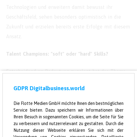
Technologien und erweitern damit bewusst ihr
Geschäftsfeld, sehen besonders optimistisch in die
Zukunft und erzielen bereits erste Erfolge mit diesem
Ansatz.
Talent Champions: "soft" oder "hard" Skills?
Entscheidend an Bedeutung zugelegt hat das Thema
Talente: Zahlreichen Unternehmen ist klar geworden,
GDPR Digitalbusiness.world
dass ihre bisherigen Bemühungen um
Nachwuchsgewinnung nicht genügen und die
Die Flotte Medien GmbH möchte Ihnen den bestmöglichen
Service bieten. Dazu speichern wir Informationen über
Herausforderung größer ist als gedacht. Auch über die
Ihren Besuch in sogenannten Cookies, um die Seite für Sie
benötigten Qualifikationen herrscht vielerorts
zu verbessern und nutzerrelevant zu gestalten. Durch die
Unklarheit - international noch mehr als in
Nutzung dieser Webseite erklären Sie sich mit der