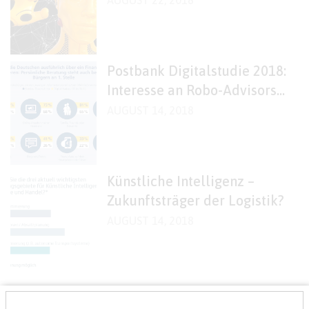
AUGUST 22, 2018
humanoiden Roboter?
Postbank Digitalstudie 2018:
Interesse an Robo-Advisors
noch verhalten
AUGUST 14, 2018
Künstliche Intelligenz –
Zukunftsträger der Logistik?
AUGUST 14, 2018
«
1
2
3
4
5
6
7
8
...
16
»