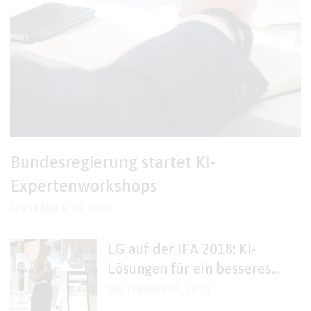
Bundesregierung startet KI-
Expertenworkshops
SEPTEMBER 18, 2018
LG auf der IFA 2018: KI-
Lösungen für ein besseres
Leben
SEPTEMBER 04, 2018