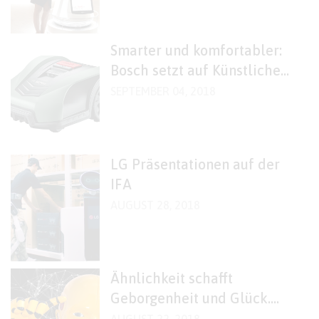
Smarter und komfortabler:
Bosch setzt auf Künstliche
Intelligenz beim
SEPTEMBER 04, 2018
Rasenmähen
LG Präsentationen auf der
IFA
AUGUST 28, 2018
Ähnlichkeit schafft
Geborgenheit und Glück.
Bauen deshalb Entwickler