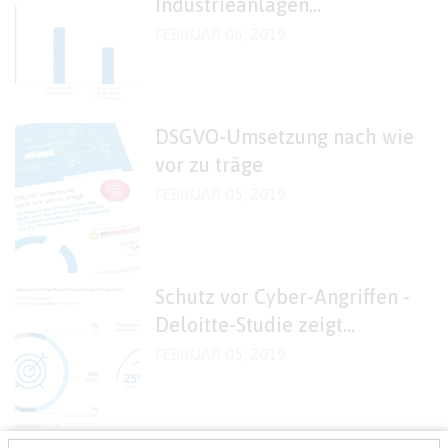
Industrieanlagen
unterschätzt
FEBRUAR 06, 2019
DSGVO-Umsetzung nach wie
vor zu träge
FEBRUAR 05, 2019
Schutz vor Cyber-Angriffen -
Deloitte-Studie zeigt
nachlassendes
FEBRUAR 05, 2019
Risikobewusstsein