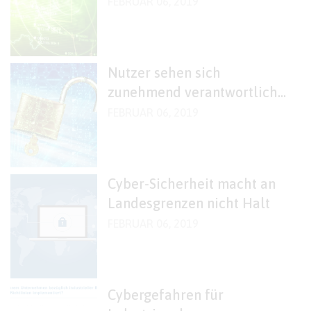
FEBRUAR 06, 2019
Nutzer sehen sich
zunehmend verantwortlich
für Datensicherheit
FEBRUAR 06, 2019
Cyber-Sicherheit macht an
Landesgrenzen nicht Halt
FEBRUAR 06, 2019
Cybergefahren für